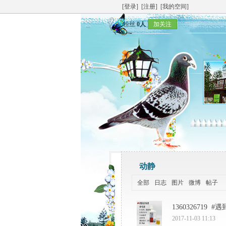
[登录]
[注册]
[我的空间]
粉丝
0人
加关注
动静
全部
日志
图片
微博
帖子
1360326719
#遇
2017-11-03 11:13