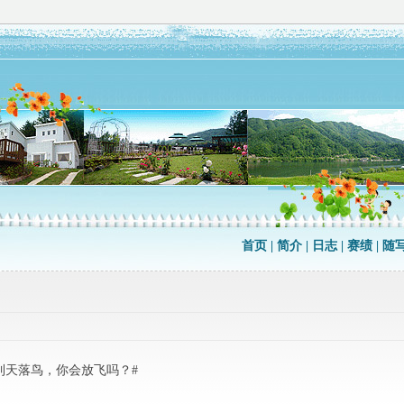
首页
|
简介
|
日志
|
赛绩
|
随
到天落鸟，你会放飞吗？#