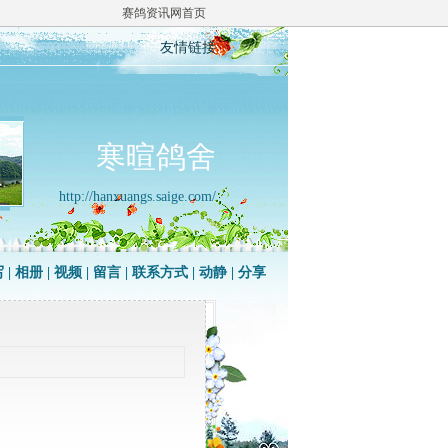
赛鸽资讯网首页
友情链接
寒暄鸽舍
http://hanxuangs.saige.com/
写
|
相册
|
视频
|
留言
|
联系方式
|
动静
|
分享