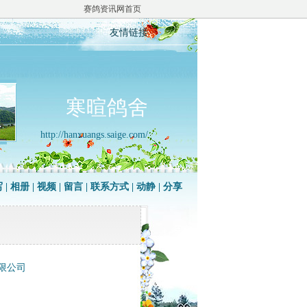
赛鸽资讯网首页
友情链接
寒暄鸽舍
http://hanxuangs.saige.com/
写
|
相册
|
视频
|
留言
|
联系方式
|
动静
|
分享
有限公司