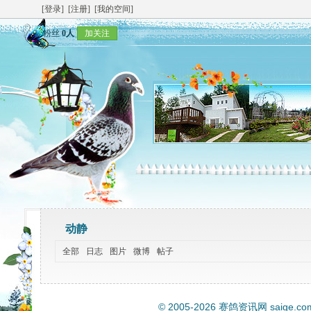
[登录]
[注册]
[我的空间]
粉丝
0人
加关注
动静
全部
日志
图片
微博
帖子
© 2005-2026
赛鸽资讯网
saige