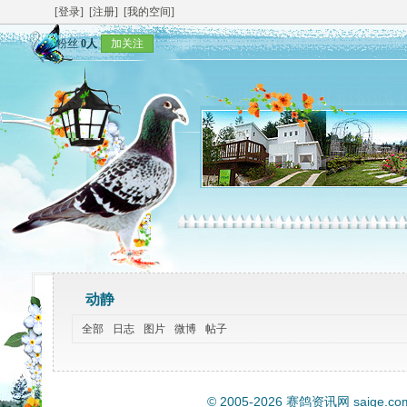
[登录]
[注册]
[我的空间]
粉丝
0人
加关注
动静
全部
日志
图片
微博
帖子
© 2005-2026
赛鸽资讯网
saige