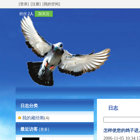
[登录]
[注册]
[我的空间]
粉丝
2人
加关注
日志分类
日志
我的藏经阁
(4)
最近访客
[更多]
怎样使您的鸽子进
2006-11-05 10:34: