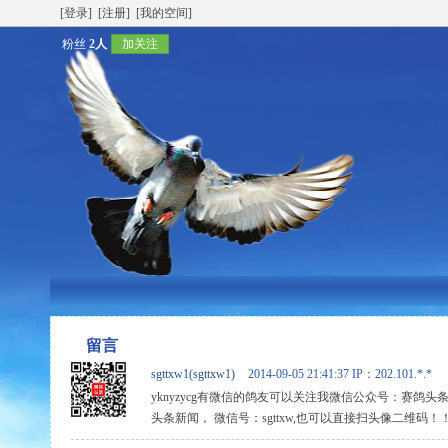
[登录]
[注册]
[我的空间]
粉丝
2人
加关注
留言
sgttxw1(sgttxw1)
2014-09-05 21:41:37
IP：202.101.*.*
yknyzycg有微信的鸽友可以关注我微信公众号：赛鸽
头条新闻， 微信号：sgttxw,也可以直接扫头像二维码！