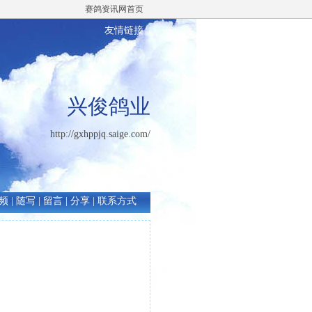
赛鸽资讯网首页
友情链接
兴俊鸽业
http://gxhppjq.saige.com/
频
|
随写
|
留言
|
分享
|
联系方式