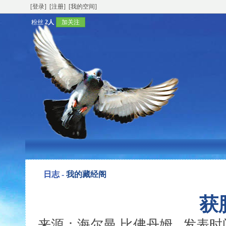
[登录]
[注册]
[我的空间]
粉丝
2人
加关注
日志 -
我的藏经阁
获
来源：海尔曼.比佛丹姆 发表时间：200