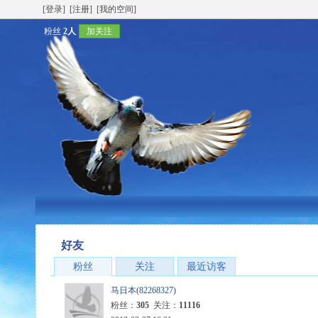
[登录]
[注册]
[我的空间]
粉丝
2人
加关注
好友
粉丝
关注
最近访客
马日本(82268327)
粉丝：
305
关注：
11116