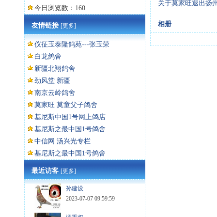
关于莫家旺退出扬
今日浏览数：160
相册
友情链接
[更多]
仪征玉泰隆鸽苑---张玉荣
白龙鸽舍
新疆北翔鸽舍
劲风堂 新疆
南京云岭鸽舍
莫家旺 莫童父子鸽舍
基尼斯中国1号网上鸽店
基尼斯之最中国1号鸽舍
中信网 汤兴光专栏
基尼斯之最中国1号鸽舍
最近访客
[更多]
孙建设
2023-07-07 09:59:59