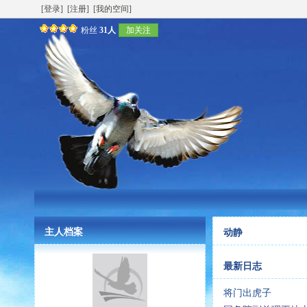
[登录]
[注册]
[我的空间]
粉丝
31人
加关注
主人档案
动静
最新日志
将门出虎子