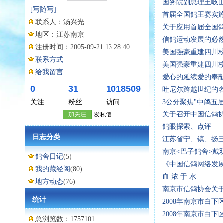
国务院副总理王岐
[写随写]
首届全国鸽王赛实
联系人：
汤兴光
关于应用首届全国
地区：
江苏南京
信鸽运动发展的必
注册时间：
2005-09-21 13:28:40
美国强豪重建四川
联系方式
美国强豪重建四川校
给我留言
爱心的延续爱的奉
0
31
1018509
吐尼尔跨越世纪的
关注
粉丝
访问
3公分聚焦"中鸽五
关于召开中国信鸽
加关注
发私信
鸽眼探索、点评
日志分类
江苏省宁、镇、扬三
南京<巴子鸽舍>戴
鸽舍日记
(5)
《中国信鸽网络发
我的藏经阁
(80)
血 浓 于 水
地方动态
(76)
南京市信鸽协会关于
统计
2008年南京市白
2008年南京市白
总浏览数：1757101