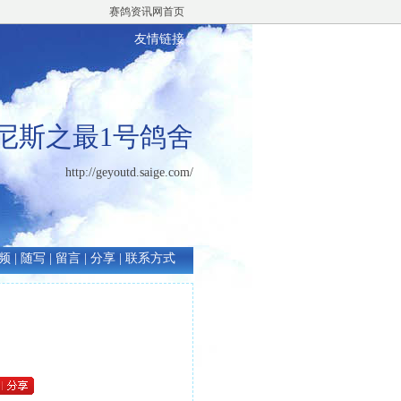
赛鸽资讯网首页
友情链接
尼斯之最1号鸽舍
http://geyoutd.saige.com/
频
|
随写
|
留言
|
分享
|
联系方式