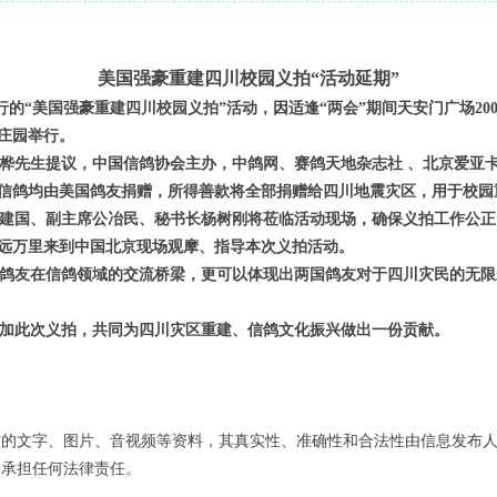
美国强豪重建四川校园义拍“活动延期”
日举行的“美国强豪重建四川校园义拍”活动，因适逢“两会”期间天安门广场20
庄园举行。
先生提议，中国信鸽协会主办，中鸽网、赛鸽天地杂志社 、北京爱亚卡
信鸽均由美国鸽友捐赠，所得善款将全部捐赠给四川地震灾区，用于校园
建国、副主席公冶民、秘书长杨树刚将莅临活动现场，确保义拍工作公正
远万里来到中国北京现场观摩、指导本次义拍活动。
鸽友在信鸽领域的交流桥梁，更可以体现出两国鸽友对于四川灾民的无限
加此次义拍，共同为四川灾区重建、信鸽文化振兴做出一份贡献。
布的文字、图片、音视频等资料，其真实性、准确性和合法性由信息发布
不承担任何法律责任。