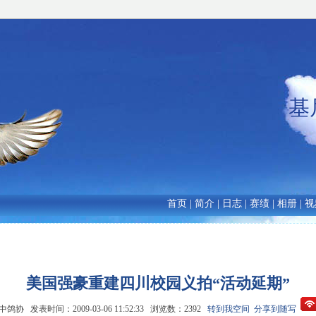
基
首页
|
简介
|
日志
|
赛绩
|
相册
|
视
美国强豪重建四川校园义拍“活动延期”
鸽协 发表时间：2009-03-06 11:52:33 浏览数：2392
转到我空间
分享到随写