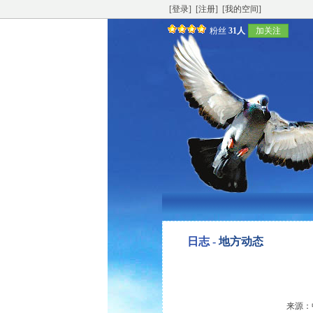
[登录]
[注册]
[我的空间]
粉丝
31人
加关注
日志 -
地方动态
来源：中