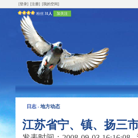
[登录]
[注册]
[我的空间]
粉丝
31人
加关注
日志 -
地方动态
江苏省宁、镇、扬三市
发表时间：2008-09-03 16:16: