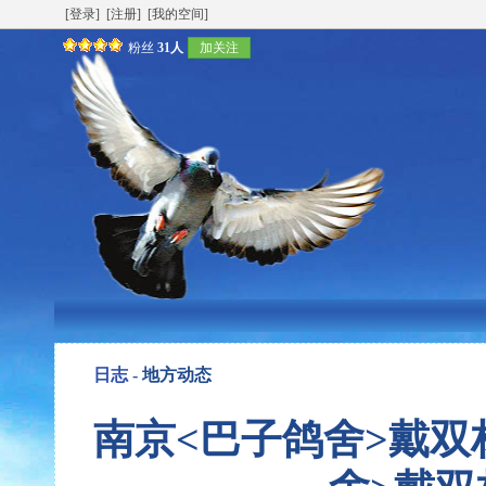
[登录]
[注册]
[我的空间]
粉丝
31人
加关注
日志 -
地方动态
南京<巴子鸽舍>戴双