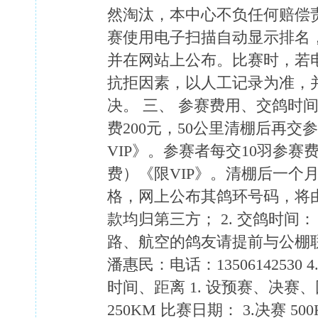
然淘汰，本中心不负任何赔偿责任
赛使用电子扫描自动显示排名
并在网站上公布。比赛时，若
抗拒因素，以人工记录为准，
决。 三、 参赛费用、交鸽时间
费200元，50公里清棚后再交
VIP》。参赛者每交10羽参赛
费）《限VIP》。清棚后一个
格，网上公布其鸽环号码，将
款均归第三方； 2. 交鸽时间
路、航空的鸽友请提前与公棚联
潘惠民：电话：1350614253
时间、距离 1. 设预赛、决赛
250KM 比赛日期： 3.决赛 