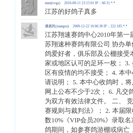
mini(vvgs)
2010-09-11 23:15:01
IP：60.31.*.*
江苏的好鸽子真多
潘惠民(xiangsu)
2009-12-22 16:06:38
IP：222.185.*.*
江苏翔速赛鸽中心2010年第
苏翔速种赛鸽有限公司 协办单位
鸽爱好者，俱乐部及公棚接受本规
家或地区认可的足环一枚； 3.
区有疫情的均不接受； 4. 
请说明； 5. 本中心收鸽时
网上公布不少于2次； 6. 
为双方有效法律文件。 二、 竞
赛规则与裁判法》； 2. 本届限
数10%《VIP会员20%》录取
鸽期间，如参赛鸽游棚或病亡，