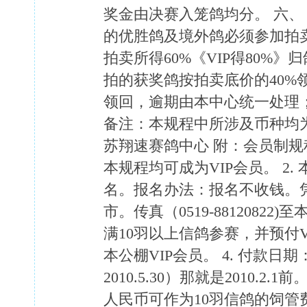
奖金由决赛入笼鸽均分。 六、 
的优胜鸽及境外鸽必须参加拍卖
拍卖所得60%《VIP得80%》归
拍的获奖鸽按拍卖底价的40%
领回，逾期由本中心统一处理；
备注：本规程中所涉及币种均
苏翔速赛鸽中心 附：会员制规
本规程均可成为VIP会员。 2.
名。报名办法：报名不收钱。
市。传真（0519-88120822
满10羽以上信鸽参赛，并预付VI
本公棚VIP会员。 4. 付款日期
2010.5.30）那就是2010.2.
人民币可作为10羽信鸽的饲管