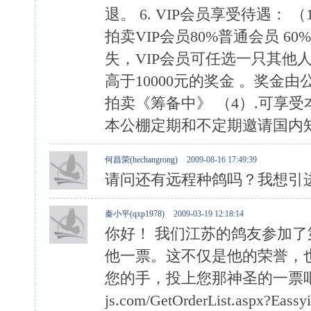
退。 6. VIP会员享受待遇：
拍卖VIP会员80%普通会员 6
失，VIP会员可任选一只其他
高于10000元的奖金 。奖金
拍卖《筹备中》 （4）.可享受
本公棚定期和不定期邀请国内
何昌荣(hechangrong)
2009-08-16 17:49:39
请问还有远程种鸽吗？我想引进
秦小平(qxp1978)
2009-03-19 12:18:14
你好！ 我们江苏的鸽友参加
他一票。这不仅是他的荣誉，
您的手，投上您那神圣的一票吧！ 投票地
js.com/GetOrderList.asp