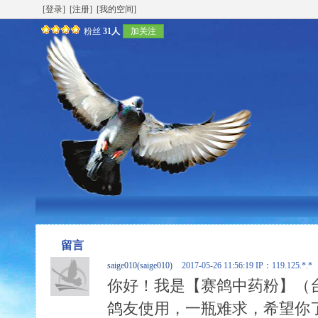
[登录]
[注册]
[我的空间]
粉丝
31人
加关注
留言
saige010(saige010)
2017-05-26 11:56:19
IP：119.125.*.*
你好！我是【赛鸽中药粉】（
鸽友使用，一瓶难求，希望你