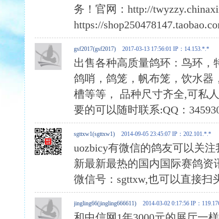
务！官网：http://twyzzy.chin
https://shop250478147.taoba
gsf2017(gsf2017)
2017-03-13 17:56:01
IP：14.153.*.*
出售各种高质量鸽环：鸟环，
鸽哨，鸽笼，帆布笼，饮水器
槽等等， 品种尺寸齐全,可私
要的可以随时联系:QQ：345930492
sgttxw1(sgttxw1)
2014-09-05 23:45:07
IP：202.101.*.*
uozbicy有微信的鸽友可以
新最新最热的国内国际赛鸽资讯
微信号：sgttxw,也可以直接
jingling66(jingling666611)
2014-03-02 0:17:56
IP：119.176
和中信网1年3000元的展厅