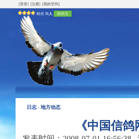
[登录]
[注册]
[我的空间]
粉丝
31人
加关注
日志 -
地方动态
《中国信鸽
发表时间：2008-07-01 16:56: