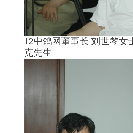
12中鸽网董事长 刘世琴
克先生