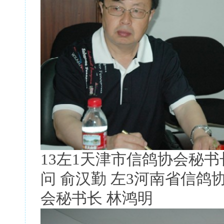
13左1天津市信鸽协会秘书
问 俞汉勤 左3河南省信鸽
会秘书长 林鸿明