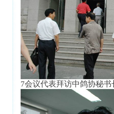
7会议代表拜访中鸽协秘书