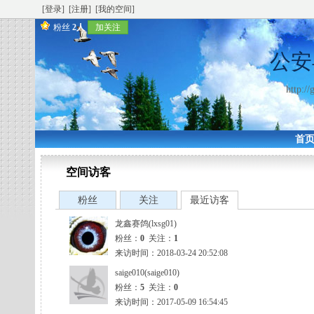
[登录]
[注册]
[我的空间]
粉丝
2人
加关注
公安
http:/
首
空间访客
粉丝
关注
最近访客
龙鑫赛鸽(lxsg01)
粉丝：
0
关注：
1
来访时间：2018-03-24 20:52:08
saige010(saige010)
粉丝：
5
关注：
0
来访时间：2017-05-09 16:54:45