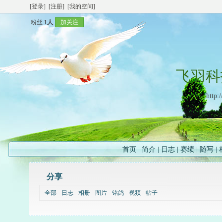
[登录]
[注册]
[我的空间]
粉丝
1人
加关注
飞羽科
http:
首页
|
简介
|
日志
|
赛绩
|
随写
|
分享
全部
日志
相册
图片
铭鸽
视频
帖子