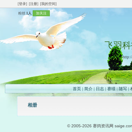
[登录]
[注册]
[我的空间]
粉丝
1人
加关注
飞羽科
http:
首页
|
简介
|
日志
|
赛绩
|
随写
|
相册
© 2005-2026
赛鸽资讯网
saige