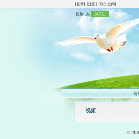
[登录]
[注册]
[我的空间]
粉丝
1人
加关注
首
视频
© 20