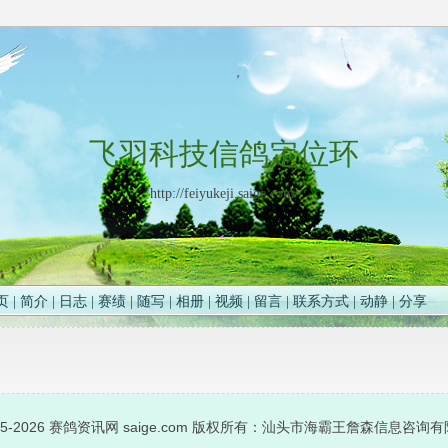
飞羽科技信鸽定位环
http://feiyukeji.saige.com/
页
|
简介
|
日志
|
赛绩
|
随写
|
相册
|
视频
|
留言
|
联系方式
|
动静
|
分享
05-2026
赛鸽资讯网
saige.com 版权所有：汕头市海霸王詹森信息咨询