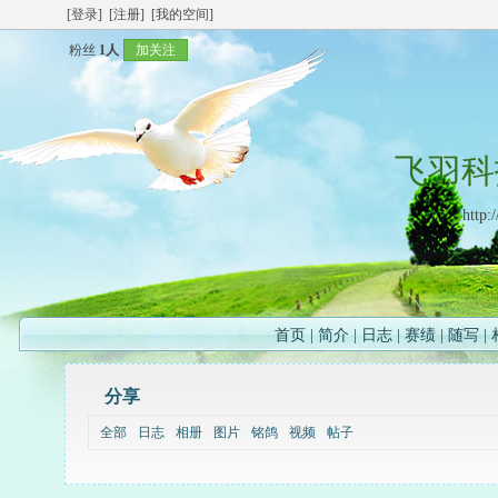
[登录]
[注册]
[我的空间]
粉丝
1人
加关注
飞羽科
http:
首页
|
简介
|
日志
|
赛绩
|
随写
|
分享
全部
日志
相册
图片
铭鸽
视频
帖子