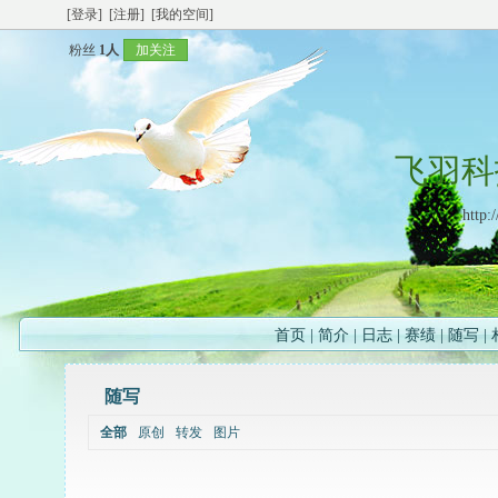
[登录]
[注册]
[我的空间]
粉丝
1人
加关注
飞羽科
http:
首页
|
简介
|
日志
|
赛绩
|
随写
|
随写
全部
原创
转发
图片