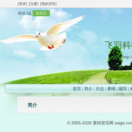
[登录]
[注册]
[我的空间]
粉丝
1人
加关注
飞羽科
http:
首页
|
简介
|
日志
|
赛绩
|
随写
|
简介
© 2005-2026
赛鸽资讯网
saige