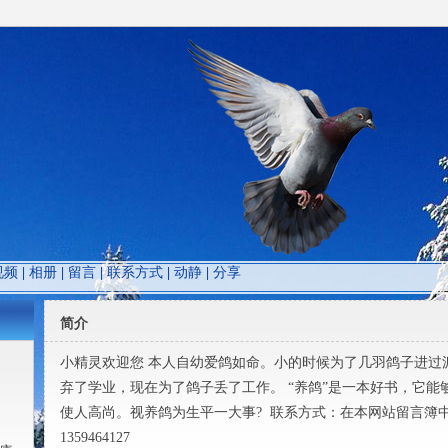
视频
|
相册
|
留言
|
联系方式
|
动静
|
分享
简介
小精灵欢迎您 本人自幼爱鸽如命。小的时候为了几羽鸽子进过
弃了学业，现在为了鸽子丢了工作。 “养鸽”是一本好书，它
使人高尚。视养鸽为生平一大事? 联系方式：在本网站留言簿
1359464127