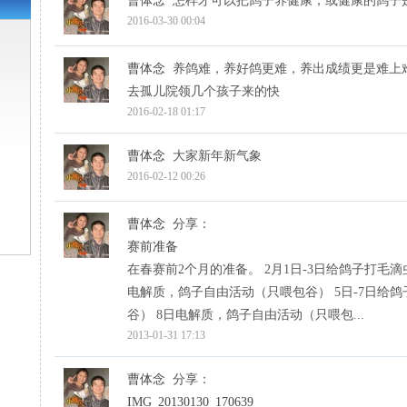
曹体念
怎样才可以把鸽子养健康，或健康的鸽子
2016-03-30 00:04
曹体念
养鸽难，养好鸽更难，养出成绩更是难上
去孤儿院领几个孩子来的快
2016-02-18 01:17
曹体念
大家新年新气象
2016-02-12 00:26
曹体念
分享：
赛前准备
在春赛前2个月的准备。 2月1日-3日给鸽子打毛
电解质，鸽子自由活动（只喂包谷） 5日-7日给
谷） 8日电解质，鸽子自由活动（只喂包...
2013-01-31 17:13
曹体念
分享：
IMG_20130130_170639