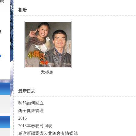
康
相册
3
7
无标题
最新日志
种鸽如何回血
鸽子健康管理
2016
2013年春赛时间表
感谢新疆焉耆云龙鸽舍友情赠鸽