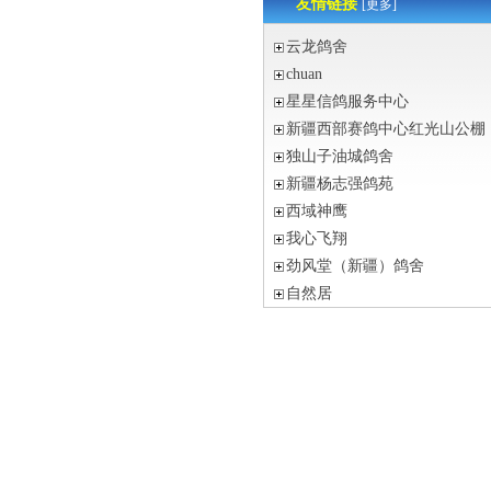
友情链接
[更多]
云龙鸽舍
chuan
星星信鸽服务中心
新疆西部赛鸽中心红光山公棚
独山子油城鸽舍
新疆杨志强鸽苑
西域神鹰
我心飞翔
劲风堂（新疆）鸽舍
自然居