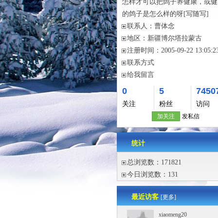
怎样才可以把鸽子养健康，或健
的鸽子是怎么样的呀
[写随写]
联系人：
曹体念
地区：
新疆博尔塔拉蒙古
注册时间：
2005-09-22 13:05:2
联系方式
给我留言
0
5
7450
关注
粉丝
访问
加关注
发私信
统计
总浏览数：171821
今日浏览数：131
最近访客
[更多]
xiaomeng20