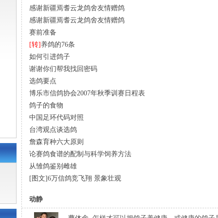
感谢新疆焉耆云龙鸽舍友情赠鸽
感谢新疆焉耆云龙鸽舍友情赠鸽
赛前准备
[转]
养鸽的76条
如何引进鸽子
谢谢你们帮我找回密码
选鸽要点
博乐市信鸽协会2007年秋季训赛日程表
鸽子的食物
中国足环代码对照
台湾观点谈选鸽
詹森育种六大原则
论赛鸽食谱的配制与科学饲养方法
从雏鸽鉴别雌雄
[图文]6万信鸽竞飞翔 景象壮观
动静