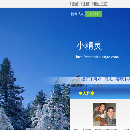
[登录]
[注册]
[我的空间]
粉丝
5人
加关注
小精灵
http://caotinian.saige.com/
首页
|
简介
|
日志
|
赛绩
|
主人档案