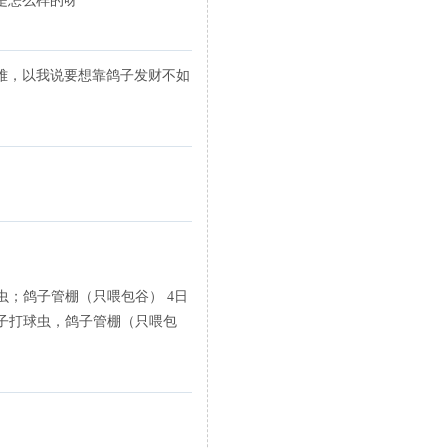
是怎么样的呀
难，以我说要想靠鸽子发财不如
滴虫；鸽子管棚（只喂包谷） 4日
鸽子打球虫，鸽子管棚（只喂包