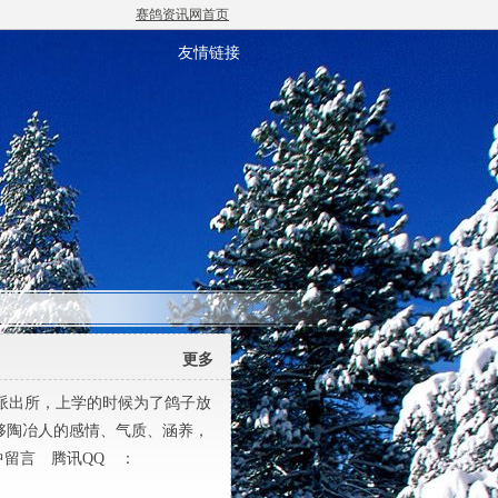
赛鸽资讯网首页
友情链接
更多
派出所，上学的时候为了鸽子放
能够陶冶人的感情、气质、涵养，
中留言 腾讯QQ ：