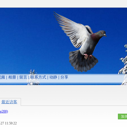
视频
|
相册
|
留言
|
联系方式
|
动静
|
分享
最近访客
g200)
加
 11:59:22