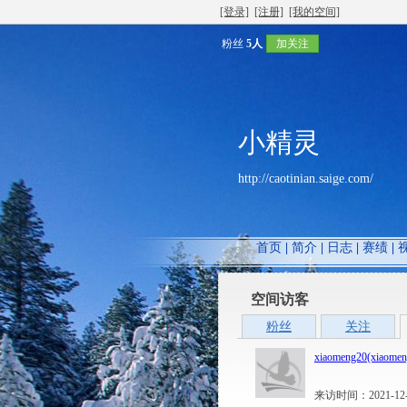
[登录]
[注册]
[我的空间]
粉丝
5人
加关注
小精灵
http://caotinian.saige.com/
首页
|
简介
|
日志
|
赛绩
|
空间访客
粉丝
关注
xiaomeng20(xiaomen
来访时间：2021-12-27