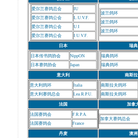
爱尔兰赛鸽总会
IU
波兰鸽环
爱尔兰赛鸽公会
L.U.V.F.
波兰鸽环
爱尔兰赛鸽公会
U.I
波兰鸽环
爱尔兰赛鸽公会
I.U.V.F.
日本
瑞典
日本传书鸽协会
NippON
瑞典鸽环
日本赛鸽协会
Japan
瑞典鸽环
意大利
南斯拉
意大利鸽环
Italia
南斯拉夫鸽环
意大利赛鸽总会
Lea.R.P.U.
南斯拉夫鸽环
法国
加拿
法国赛鸽会
F.R.P.A.
加拿大赛鸽总会
法国赛鸽会
France
丹麦
澳洲