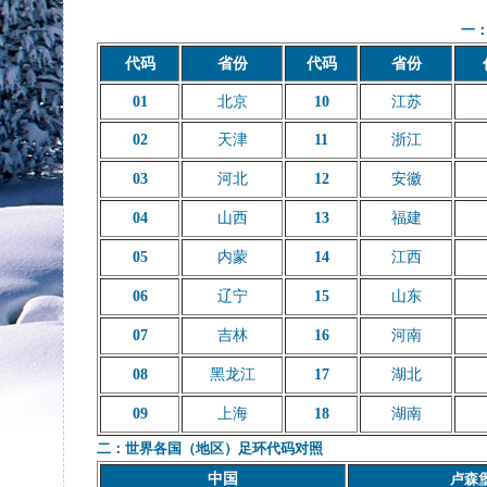
一
代码
省份
代码
省份
01
北京
10
江苏
02
天津
11
浙江
03
河北
12
安徽
04
山西
13
福建
05
内蒙
14
江西
06
辽宁
15
山东
07
吉林
16
河南
08
黑龙江
17
湖北
09
上海
18
湖南
二：世界各国（地区）足环
代码对照
中国
卢森