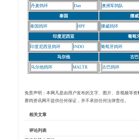
丹麦鸽环
Dan
澳洲军鸽队
泰国
挪威
泰国鸽环
HPF
挪威鸽环
印度尼西亚
葡萄
印度尼西亚鸽环
INDO
葡萄牙鸽环
马尔他
古巴
马尔他鸽环
MALTR
古巴鸽环
免责声明：本网凡是由用户发布的文字、图片、音视频等资
赛鸽资讯网不提供任何保证，并不承担任何法律责任。
相关文章
评论列表