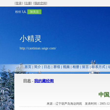
[登录]
[注册]
[我的空间]
粉丝
5人
加关注
小精灵
http://caotinian.saige.com/
首页
|
简介
|
日志
|
赛绩
|
视频
|
相册
|
留言
|
联系方式
|
日志 -
我的藏经阁
中国
来源：辽宁葫芦岛海达鸽苑 发表时间：2005-12-12 