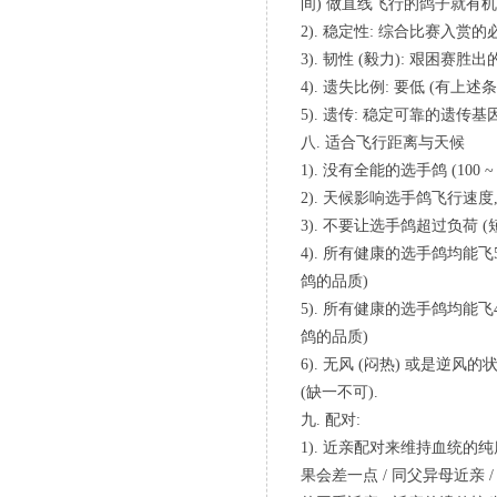
间) 做直线飞行的鸽子就有机
2). 稳定性: 综合比赛入赏的
3). 韧性 (毅力): 艰困赛
4). 遗失比例: 要低 (有上述
5). 遗传: 稳定可靠的遗
八. 适合飞行距离与天候
1). 没有全能的选手鸽 (10
2). 天候影响选手鸽飞行速
3). 不要让选手鸽超过负荷
4). 所有健康的选手鸽均能
鸽的品质)
5). 所有健康的选手鸽均能
鸽的品质)
6). 无风 (闷热) 或是逆风
(缺一不可).
九. 配对:
1). 近亲配对来维持血统的纯
果会差一点 / 同父异母近亲 /