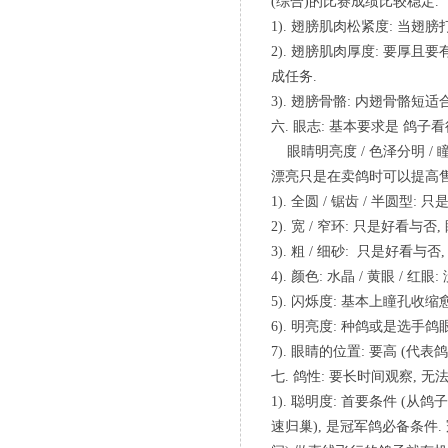
(综合)的比赛成绩比较稳定.
1). 翅膀肌肉松紧度: 当
2). 翅膀肌肉厚度: 要厚且
成任务.
3). 翅膀骨骼: 内翅骨骼短
六. 眼志: 基本要求是 鸽子看
眼睛明亮度 / 色泽分明 / 
漂亮只是在卖鸽时可以提高售
1). 全圆 / 锯齿 / 半圆型
2). 宽 / 窄环: 只是好看与
3). 粗 / 细砂: 只是好看与
4). 颜色: 水晶 / 黄眼 / 红眼
5). 闪烁度: 基本上瞳孔收
6). 明亮度: 种鸽或是选手
7). 眼睛的位置: 要高 (代
七. 鸽性: 要长时间观察, 
1). 聪明度: 首要条件 
速归巢), 是冠军鸽必备条件