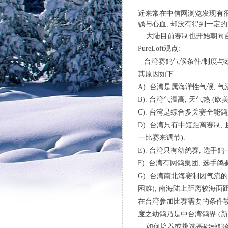
近来常在中信网浏览发现有很
钱与心血, 却没有得到一定的
大陆目前赛制也开始朝向台湾
PureLoft观点:
台湾赛鸽气候条件/制度与欧
其原因如下:
A). 台湾是属海洋性气候, 
B). 台湾气温高, 天气热 (
C). 台湾是综合多关赛全能
D). 台湾只有中短距离赛制
一比赛来调节).
E). 台湾只有幼鸽赛, 选手
F). 台湾有网鸽集团, 选
G). 台湾南北海赛制因气流
困难), 南海陆上距离较海面
在台湾参加比赛需要的条件较
度之幼鸽乃是中台湾鸽界 (新
如何培养或挑选基础种鸽条件