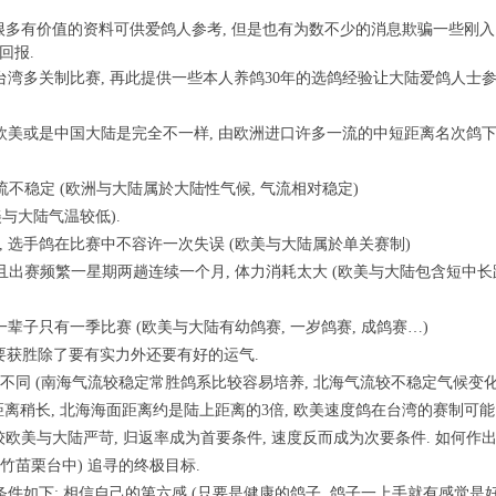
多有价值的资料可供爱鸽人参考, 但是也有为数不少的消息欺骗一些刚入
回报.
多关制比赛, 再此提供一些本人养鸽30年的选鸽经验让大陆爱鸽人士参
美或是中国大陆是完全不一样, 由欧洲进口许多一流的中短距离名次鸽下
气流不稳定 (欧洲与大陆属於大陆性气候, 气流相对稳定)
欧美与大陆气温较低).
鸽, 选手鸽在比赛中不容许一次失误 (欧美与大陆属於单关赛制)
, 且出赛频繁一星期两趟连续一个月, 体力消耗太大 (欧美与大陆包含短中
鸽一辈子只有一季比赛 (欧美与大陆有幼鸽赛, 一岁鸽赛, 成鸽赛…)
手鸽要获胜除了要有实力外还要有好的运气.
的不同 (南海气流较稳定常胜鸽系比较容易培养, 北海气流较不稳定气候变
距离稍长, 北海海面距离约是陆上距离的3倍, 欧美速度鸽在台湾的赛制可能
欧美与大陆严苛, 归返率成为首要条件, 速度反而成为次要条件. 如何作
竹苗栗台中) 追寻的终极目标.
如下: 相信自己的第六感 (只要是健康的鸽子, 鸽子一上手就有感觉是好是