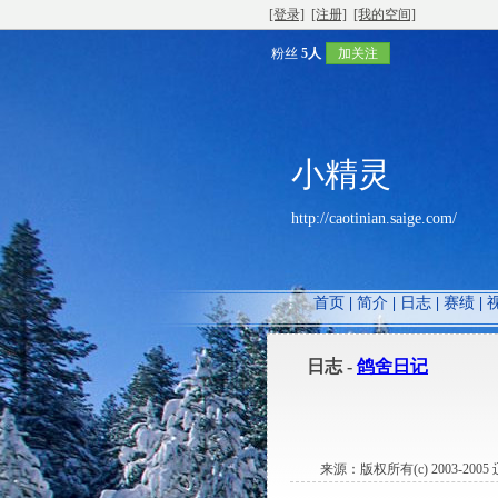
[登录]
[注册]
[我的空间]
粉丝
5人
加关注
小精灵
http://caotinian.saige.com/
首页
|
简介
|
日志
|
赛绩
|
日志 -
鸽舍日记
来源：版权所有(c) 2003-200