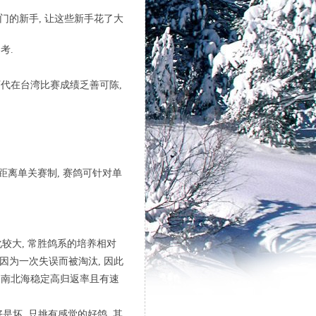
门的新手, 让这些新手花了大
考.
代在台湾比赛成绩乏善可陈,
长距离单关赛制, 赛鸽可针对单
化较大, 常胜鸽系的培养相对
因为一次失误而被淘汰, 因此
出南北海稳定高归返率且有速
坏, 只挑有感觉的好鸽, 其