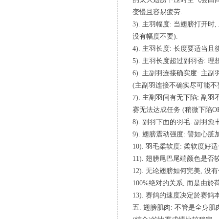
变慢且容易疲劳.
3). 主羽幅度: 当翅膀打
没有幅度不要).
4). 主羽长度: 长度要适当
5). 主羽长度超过副羽否: 
6). 主副羽连接确实度: 
(主副羽连接不确实尽可能不要
7). 主副羽间有无下陷: 
赛无法达成任务 (稍微下陷OK
8). 副羽下面的羽毛: 副羽愈
9). 翅膀震动强度: 譬如心脏加
10). 羽毛柔软度: 柔软
11). 翅膀尾巴尾端颜色是否
12). 无论翅膀如何完美, 没
100%绝对的关系, 而是由
13). 赛鸽的速度决定於赛鸽
五. 翅膀肌肉: 不管是全身