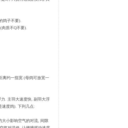
的鸽子不要).
(肉质不Q不要).
, 距离约一指宽 (母鸽可放宽一
力. 主羽大速度快, 副羽大浮
速度鸽). 下列几点:
的大小影响空气的对流, 间隙
空气对流低, 让翅膀挥动速度