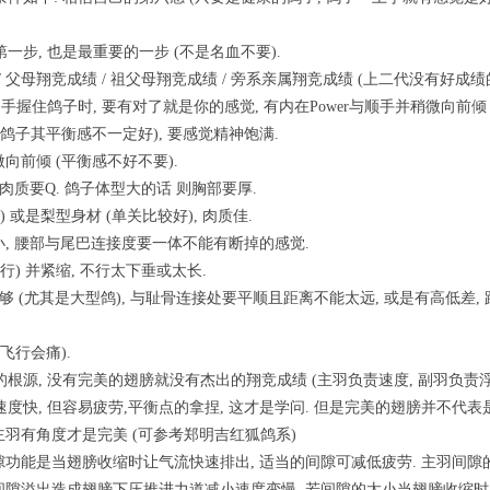
第一步, 也是最重要的一步 (不是名血不要).
 / 父母翔竞成绩 / 祖父母翔竞成绩 / 旁系亲属翔竞成绩 (上二代没有好成绩
 当手握住鸽子时, 要有对了就是你的感觉, 有内在Power与顺手并稍微向前倾 
上相的鸽子其平衡感不一定好), 要感觉精神饱满.
微向前倾 (平衡感不好不要).
子小肉质要Q. 鸽子体型大的话 则胸部要厚.
好) 或是梨型身材 (单关比较好), 肉质佳.
缩小, 腰部与尾巴连接度要一体不能有断掉的感觉.
要平行) 并紧缩, 不行太下垂或太长.
前差要够 (尤其是大型鸽), 与耻骨连接处要平顺且距离不能太远, 或是有高低差
间飞行会痛).
度的根源, 没有完美的翅膀就没有杰出的翔竞成绩 (主羽负责速度, 副羽负责浮
速度快, 但容易疲劳,平衡点的拿捏, 这才是学问. 但是完美的翅膀并不代表是
 主羽有角度才是完美 (可参考郑明吉红狐鸽系)
羽间隙功能是当翅膀收缩时让气流快速排出, 适当的间隙可减低疲劳. 主羽间隙
隙溢出造成翅膀下压推进力道减小速度变慢. 若间隙的太小当翅膀收缩时