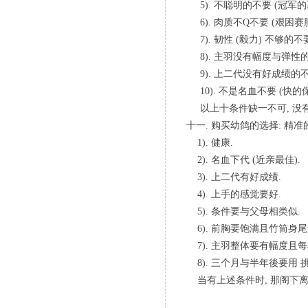
5). 不聪明的不要 (冠军的
6). 肉质不Q不要 (艰困赛
7). 韧性 (毅力) 不够的
8). 主羽没有幅度与弹性的
9). 上二代没有好成绩的不
10). 不是名血不要 (快的
以上十条件缺一不可, 没
十一. 购买幼鸽的选择: 精
1). 健康.
2). 名血下代 (近亲最佳).
3). 上二代有好成绩.
4). 上手的感觉要好.
5). 条件要与父母相类似.
6). 前胸要饱满且竹筒身
7). 主羽整体要有幅度且
8). 三个月与半年後要用 
当有上述条件时, 那阁下离