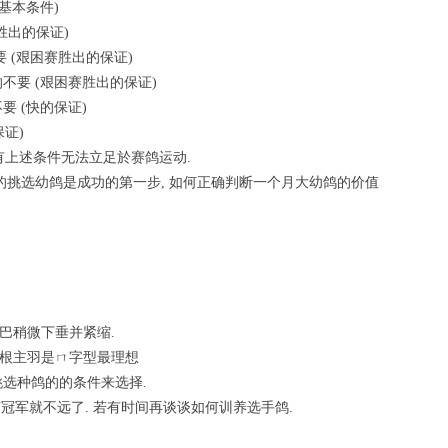
基本条件)
胜出的保证)
不要 (艰困赛胜出的保证)
不要 (艰困赛胜出的保证)
要 (快的保证)
保证)
有上述条件无法立足於赛鸽运动.
准的挑选幼鸽是成功的第一步, 如何正确判断一个月大幼鸽的价值
尾巴稍微下垂并紧缩.
每根主羽是ㄇ字型最理想
挑选种鸽的的条件来选择.
冠军就不远了. 若有时间再谈谈如何训养选手鸽.