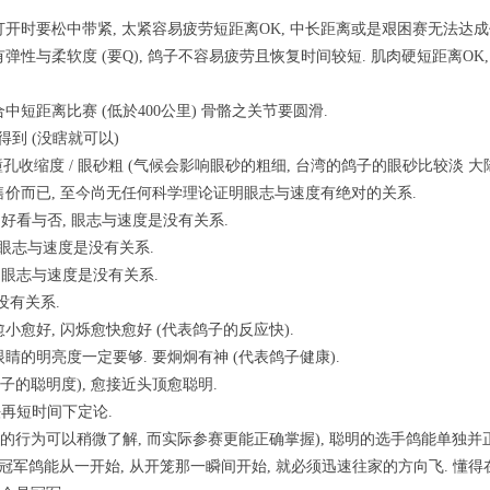
翅膀打开时要松中带紧, 太紧容易疲劳短距离OK, 中长距离或是艰困赛无法达成
要有弹性与柔软度 (要Q), 鸽子不容易疲劳且恢复时间较短. 肌肉硬短距离O
适合中短距离比赛 (低於400公里) 骨骼之关节要圆滑.
得到 (没瞎就可以)
瞳孔收缩度 / 眼砂粗 (气候会影响眼砂的粗细, 台湾的鸽子的眼砂比较淡 大
价而已, 至今尚无任何科学理论证明眼志与速度有绝对的关系.
: 只是好看与否, 眼志与速度是没有关系.
否, 眼志与速度是没有关系.
否, 眼志与速度是没有关系.
: 没有关系.
缩愈小愈好, 闪烁愈快愈好 (代表鸽子的反应快).
鸽眼睛的明亮度一定要够. 要炯炯有神 (代表鸽子健康).
表鸽子的聪明度), 愈接近头顶愈聪明.
无法再短时间下定论.
(从鸽子的行为可以稍微了解, 而实际参赛更能正确掌握), 聪明的选手鸽能单独
. 冠军鸽能从一开始, 从开笼那一瞬间开始, 就必须迅速往家的方向飞. 懂