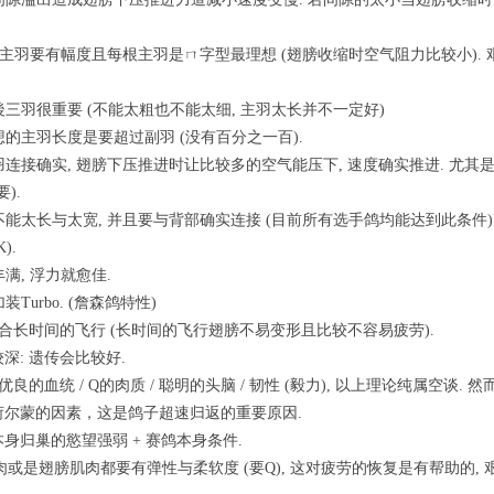
开时, 主羽要有幅度且每根主羽是ㄇ字型最理想 (翅膀收缩时空气阻力比较小).
且後三羽很重要 (不能太粗也不能太细, 主羽太长并不一定好)
理想的主羽长度是要超过副羽 (没有百分之一百).
主副羽连接确实, 翅膀下压推进时让比较多的空气能压下, 速度确实推进. 尤
).
副羽不能太长与太宽, 并且要与背部确实连接 (目前所有选手鸽均能达到此条件
).
丰满, 浮力就愈佳.
装Turbo. (詹森鸽特性)
度好适合长时间的飞行 (长时间的飞行翅膀不易变形且比较不容易疲劳).
较深: 遗传会比较好.
有优良的血统 / Q的肉质 / 聪明的头脑 / 韧性 (毅力), 以上理论纯属空谈
於荷尔蒙的因素，这是鸽子超速归返的重要原因.
本身归巢的慾望强弱 + 赛鸽本身条件.
肌肉或是翅膀肌肉都要有弹性与柔软度 (要Q), 这对疲劳的恢复是有帮助的,