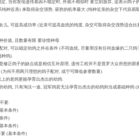
稳定, 当你发现遗传基因不稳定时, 外观不相似时 要立刻放弃, 这表示鸽子
(两系纯种近亲) 来取得杂交强势, 获胜的机率最大 (纯种近亲的杂交下代容易
的女儿, 可提高成功率 (近亲可提高血统的纯度, 杂交可取得杂交强势适合比赛
种价值, 且数量有限 要珍惜种母.
子配对, 可以稳定幼鸽之外在条件 (不同血统, 尽量用没有任何血缘的二只鸽
种鸽).
变或是修正鸽子的缺点或是相信互补原理, 遗传工程并不是普罗大众所想的那
 (为何不用两只理想的鸽子配对, 或宁可降低参赛数量).
岁以上的老鸽更能孕育出杰出的幼鸽.
出的幼鸽, 只有淘汰一途, 冠军鸽若无法孕育出杰出的幼鸽则当成基础种鸽 (
不要:
基本条件)
条件)
基本条件)
要 (基本条件)