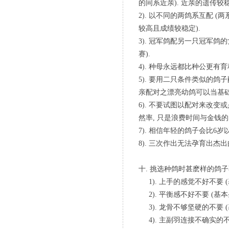
的同系近亲). 近亲的遗传较
2). 以不同的两鸽系互配 
较高且成绩较稳定).
3). 冠军鸽配另一只冠军鸽
赛).
4). 种母永远都比种公更有育
5). 要用二只条件类似的鸽
亲配对之漂亮幼鸽可以当基础
6). 不要试图以配对来改
然率, 只是浪费时间与金钱的
7). 相信年轻的鸽子会比6
8). 三次作出无法孕育出杰
十. 挑选种鸽时甚麽样的鸽子
1). 上手的感觉不好不要 (
2). 平衡感不好不要 (基本
3). 龙骨不够坚硬的不要 (
4). 主副羽连接不确实的不