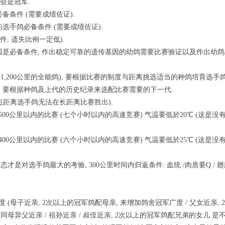
会是冠军.
必备条件 (需要成绩佐证).
胜出的选手鸽必备条件 (需要成绩佐证).
条件, 遗失比例一定低).
传基因是必备条件, 作出稳定可靠的遗传基因的幼鸽需要比赛验证以及作出幼
0 ~ 1,200公里的全能鸽), 要根据比赛的制度与距离挑选适当的种鸽培育选手
度, 要根据种鸽及上代的历史纪录来选配比赛需要的下一代.
 (短距离选手鸽无法在长距离比赛胜出).
飞500公里以内的比赛 (七个小时以内的高速竞赛) 气温要低於20℃ (这
飞400公里以内的比赛 (六个小时以内的高速竞赛) 气温要低於25℃ (这
的状态才是对选手鸽最大的考验, 300公里时间内归返条件: 血统 /肉质要Q /
度 (母子近亲, 2次以上的冠军鸽配母亲, 来增加鸽舍冠军广度 / 父女近亲,
 同母异父近亲 / 祖孙近亲 / 叔侄近亲, 2次以上的冠军鸽配兄弟的女儿 是不