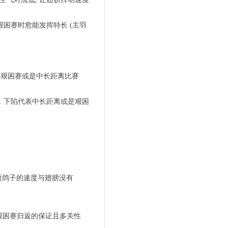
 艰困赛时愈能发挥特长 (主羽
其是艰困赛或是中长距离比赛
). 下陷代表中长距离或是艰困
. 然而鸽子的速度与翅膀没有
 艰困赛归返的保证且多关性