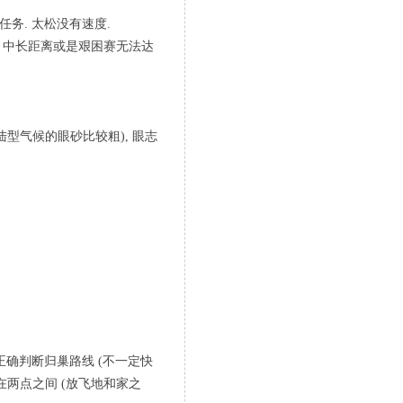
任务. 太松没有速度.
K, 中长距离或是艰困赛无法达
陆型气候的眼砂比较粗), 眼志
并正确判断归巢路线 (不一定快
得在两点之间 (放飞地和家之