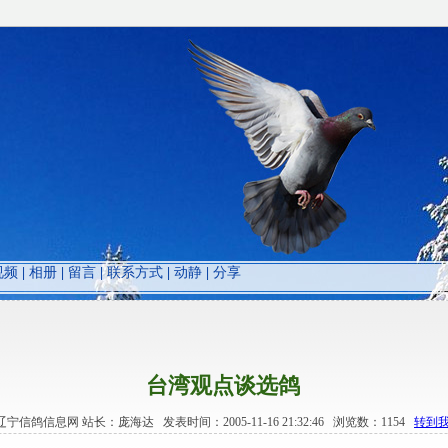
视频
|
相册
|
留言
|
联系方式
|
动静
|
分享
台湾观点谈选鸽
5 辽宁信鸽信息网 站长：庞海达 发表时间：2005-11-16 21:32:46 浏览数：1154
转到