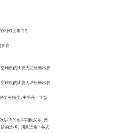
鸽的相似度来判断.
鸽参赛.
是没有空难度的比赛无法检验出赛
是没有空难度的比赛无法检验出赛
 翅膀要有幅度 /主羽是ㄇ字型
 2次以上的冠军鸽配父亲, 效
错的选择 / 甥舅近亲 / 各式