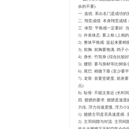
余的不要).
一. 血统: 系出名门是成功的
二. 翔竞成绩: 本身翔竞成绩
三. 体型: 平衡感一定要好.
1). 外表体态: 要上相 (
2). 整体平衡感: 捉起来要稍
3). 前胸: 前胸要饱满, 鸽
4). 身长: 竹筒身 (综合比较
5). 腰部: 要与身材等比例
6). 尾巴: 稍微下垂 (至少
7). 龙骨: 首要坚硬度, 
点).
8). 耻骨: 不能太靠近 (长时
四. 翅膀的要求: 翅膀是速
力佳, 浮力佳速度慢, 浮力小
1). 翅膀主羽是否具速度感:
2). 主羽间隙与对流: 主
的太大翅膀下压时空气会由间