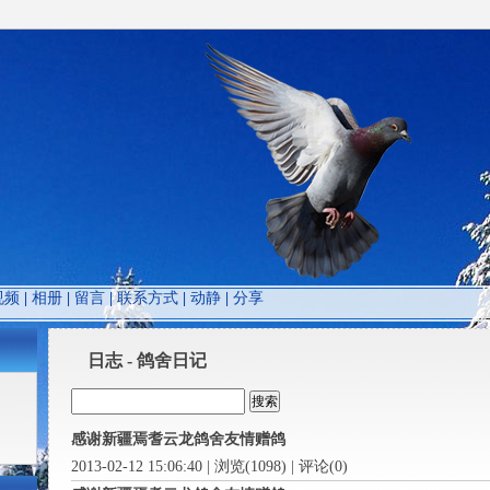
视频
|
相册
|
留言
|
联系方式
|
动静
|
分享
日志 - 鸽舍日记
感谢新疆焉耆云龙鸽舍友情赠鸽
2013-02-12 15:06:40 | 浏览(1098) | 评论(0)