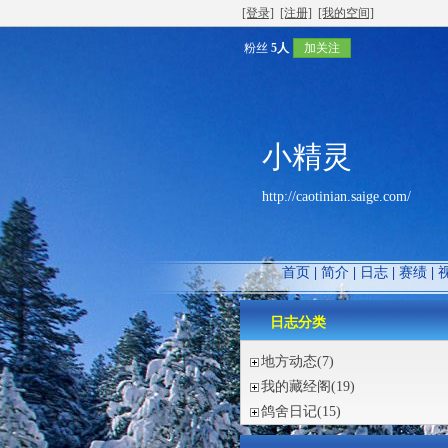
[登录]
[注册]
[我的空间]
粉丝
5人
加关注
小精灵
http://caotinian.saige.com/
首页
|
简介
|
日志
|
赛绩
|
日志分类
地方动态
(7)
我的藏经阁
(19)
鸽舍日记
(15)