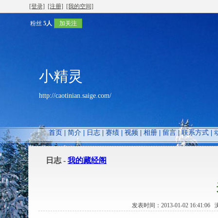
[登录]
[注册]
[我的空间]
粉丝
5人
加关注
小精灵
http://caotinian.saige.com/
首页
|
简介
|
日志
|
赛绩
|
视频
|
相册
|
留言
|
联系方式
|
日志 -
我的藏经阁
发表时间：2013-01-02 16:41:0