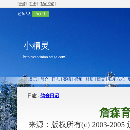
[登录]
[注册]
[我的空间]
粉丝
5人
加关注
小精灵
http://caotinian.saige.com/
首页
|
简介
|
日志
|
赛绩
|
视频
|
相册
|
留言
|
联系方式
|
日志 -
鸽舍日记
詹森
来源：版权所有(c) 2003-2