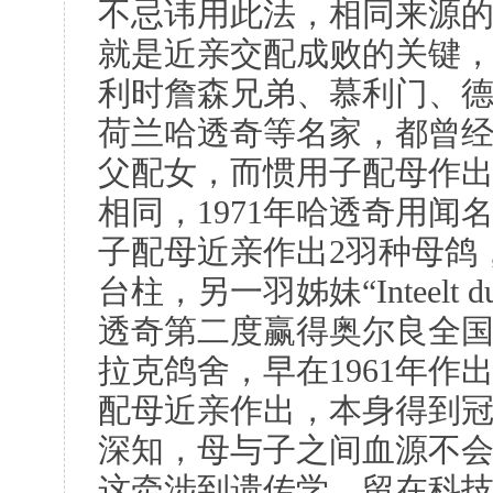
不忌讳用此法，相同来源
就是近亲交配成败的关键
利时詹森兄弟、慕利门、
荷兰哈透奇等名家，都曾
父配女，而惯用子配母作
相同，1971年哈透奇用闻名的
子配母近亲作出2羽种母鸽
台柱，另一羽姊妹“Inteelt d
透奇第二度赢得奥尔良全
拉克鸽舍，早在1961年作
配母近亲作出，本身得到
深知，母与子之间血源不
这牵涉到遗传学，留在科