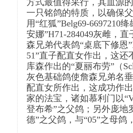
方式最值得采行，其血源的
一只铭鸽的特质，以确保
用“红狐”Belg69-6697
安娜”H71-284049灰
森兄弟代表鸽“桌底下修恩”Bel
51”直子配直女作出，这还
库森作出的“夏丽布劳”（Scha
灰色基础鸽使詹森兄弟名垂
配直女所作出，这成功作
家的法宝，诸如慕利门以“Vur
登布希”之父鸽；另外庞地
德”之父鸽，与“05”之母