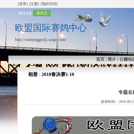
[登录]
[注册]
[我的空间]
粉丝
0人
加关注
欧盟国际赛鸽中心
http://oumengguoji.saige.com/
首页
|
简介
|
公棚动
相册 - 2018春决赛1-10
专题名称
发布时间：2018-09-24