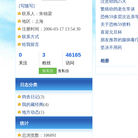
注意幼鸽25天
[写随写]
繁殖幼鸽老生常谈
联系人：
朱锦梁
恐怖59多层次近亲
地区：
上海
关于恐怖59资料
注册时间：
2006-03-17 13:54:30
喜迎元旦杯
联系方式
朋友推荐的腺病毒
给我留言
坚决不用药
0
3
46165
相册
关注
粉丝
访问
加关注
发私信
日志分类
鸽舍日记
(3)
我的藏经阁
(4)
地方动态
(1)
统计
总浏览数：106091