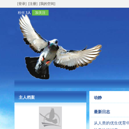
[登录]
[注册]
[我的空间]
粉丝
3人
加关注
主人档案
动静
最新日志
从人类的优生优育