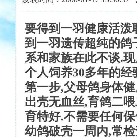
要得到一羽健康活泼聪
到一羽遗传超纯的鸽
系和家族在此不谈.现
个人饲养30多年的经
第一步,父母鸽身体健康
出壳无血丝,育鸽二喂
育特好.不需要任何保健
幼鸽破壳一周内,常检