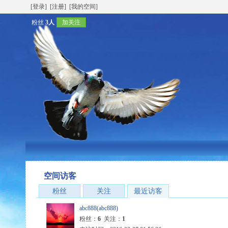
[登录]
[注册]
[我的空间]
粉丝
3人
加关注
空间访客
粉丝
关注
最近访客
abc888(abc888)
粉丝：
6
关注：
1