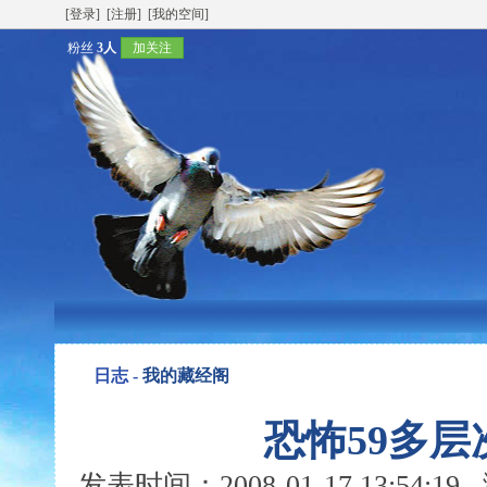
[登录]
[注册]
[我的空间]
粉丝
3人
加关注
日志 -
我的藏经阁
恐怖59多
发表时间：2008-01-17 13:54: