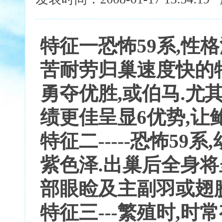
特征一恐怖59系,性
苦耐劳归巢速度快的
勇夺优胜,或伯马.尤
绩更佳呈显6优势,让
特征二-----恐怖5
紫色泽.出巢后全身将
部眼睑及主副羽或翅
特征三---繁殖时,时