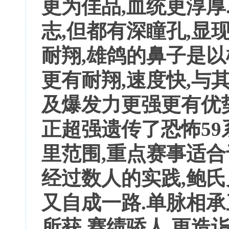
更为佳品,血统更淳厚
志,但都有深瞳孔,显
耐翔,雄鸽的鼻子是以
更有耐翔,速度快,与
及爆发力更强更有优势
正超强遗传了恐怖59系
里范围,重点赛事适合
经过数人的实践,鲍氏
又自成一路.单脉相承
所获.赛绩骄人,更造