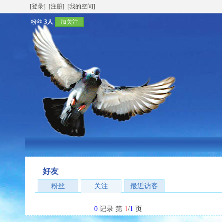
[登录]
[注册]
[我的空间]
粉丝
3人
加关注
好友
粉丝
关注
最近访客
0
记录 第
1
/
1
页