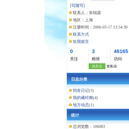
[写随写]
联系人：
朱锦梁
地区：
上海
注册时间：
2006-03-17 13:54:30
联系方式
给我留言
0
3
46165
关注
粉丝
访问
加关注
发私信
日志分类
鸽舍日记
(3)
我的藏经阁
(4)
地方动态
(1)
统计
总浏览数：106083