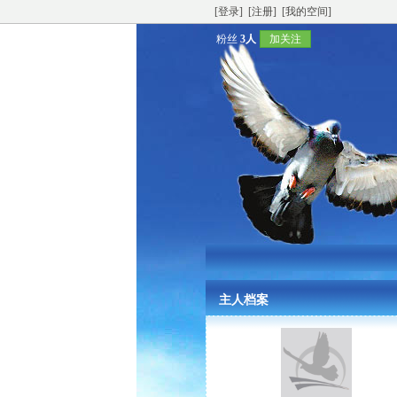
[登录]
[注册]
[我的空间]
粉丝
3人
加关注
主人档案