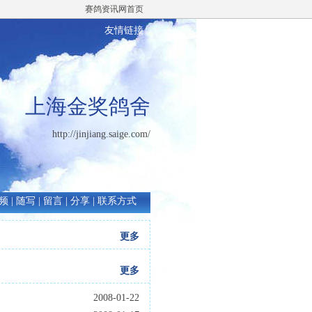
赛鸽资讯网首页
友情链接
上海金奖鸽舍
http://jinjiang.saige.com/
频
|
随写
|
留言
|
分享
|
联系方式
更多
更多
2008-01-22