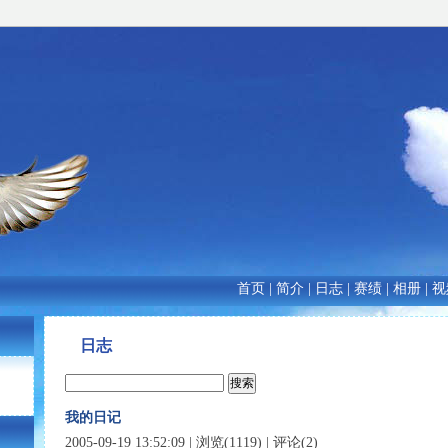
首页
|
简介
|
日志
|
赛绩
|
相册
|
视
日志
我的日记
2005-09-19 13:52:09 | 浏览(1119) | 评论(2)