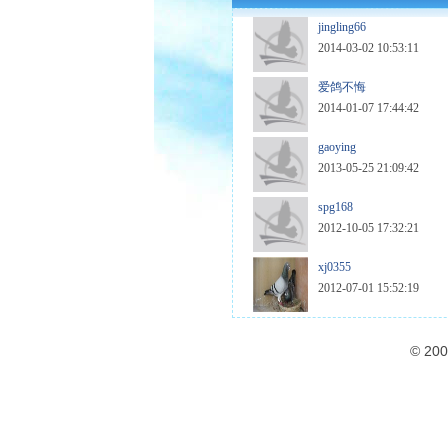
jingling66
2014-03-02 10:53:11
爱鸽不悔
2014-01-07 17:44:42
gaoying
2013-05-25 21:09:42
spg168
2012-10-05 17:32:21
xj0355
2012-07-01 15:52:19
© 20