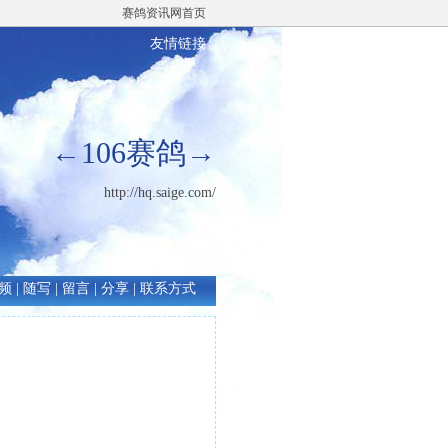
赛鸽资讯网首页
友情链接
←106赛鸽→
http://hq.saige.com/
频
|
随写
|
留言
|
分享
|
联系方式