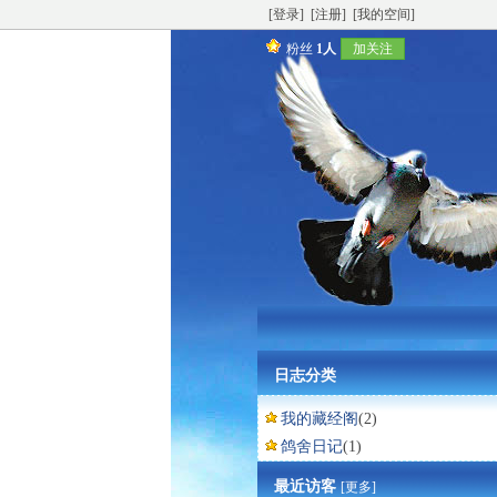
[登录]
[注册]
[我的空间]
粉丝
1人
加关注
日志分类
我的藏经阁
(2)
鸽舍日记
(1)
最近访客
[更多]