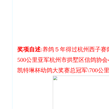
奖项自述
:养鸽５年得过杭州西子赛
500公里亚军杭州市拱墅区信鸽协会
凯特琳杯幼鸽大奖赛总冠军\700公里全国