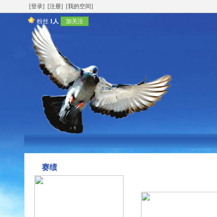
[登录]
[注册]
[我的空间]
粉丝
1人
加关注
赛绩