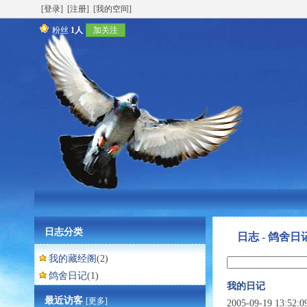
[登录]
[注册]
[我的空间]
粉丝
1人
加关注
日志分类
日志 - 鸽舍日
我的藏经阁
(2)
鸽舍日记
(1)
我的日记
最近访客
[更多]
2005-09-19 13:52: