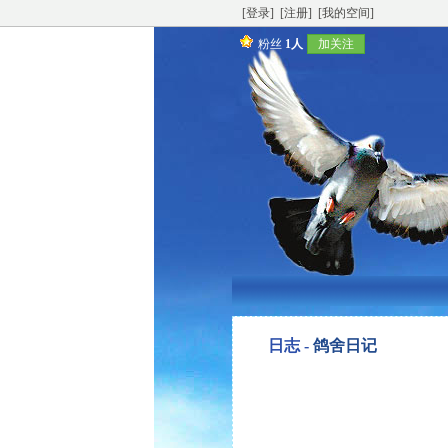
[登录]
[注册]
[我的空间]
粉丝
1人
加关注
日志 -
鸽舍日记