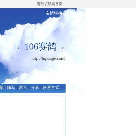
赛鸽资讯网首页
友情链接
←106赛鸽→
http://hq.saige.com/
频
|
随写
|
留言
|
分享
|
联系方式