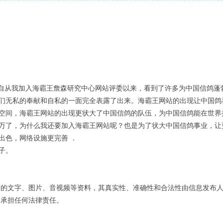
自从我加入海霸王詹森研究中心网站评委以来，看到了许多为中国信鸽蓬
们无私的奉献和自私的一面完全表露了出来。海霸王网站的出现让中国鸽
空间，海霸王网站的出现更状大了中国信鸽的队伍，为中国信鸽能在世界
万了，为什么我还要加入海霸王网站呢？也是为了状大中国信鸽事业，让
出色，网络设施更完善 ．
子。
布的文字、图片、音视频等资料，其真实性、准确性和合法性由信息发布
不承担任何法律责任。