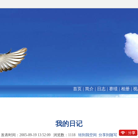
首页
|
简介
|
日志
|
赛绩
|
相册
|
视
我的日记
发表时间：2005-09-19 13:52:09 浏览数：1118
转到我空间
分享到随写