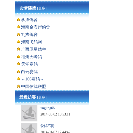
友情链接
[更多]
学洋鸽舍
海南金海岸鸽舍
刘杰鸽舍
海南飞鸽网
广西卫星鸽舍
福州天峰鸽
天堂赛鸽
白云赛鸽
←106赛鸽→
中国信鸽联盟
最近访客
[更多]
jingling66
2014-03-02 10:53:11
爱鸽不悔
2014-01-07 17:44:42