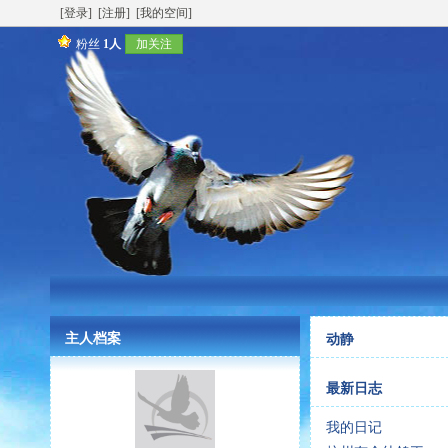
[登录]
[注册]
[我的空间]
粉丝
1人
加关注
主人档案
动静
最新日志
我的日记