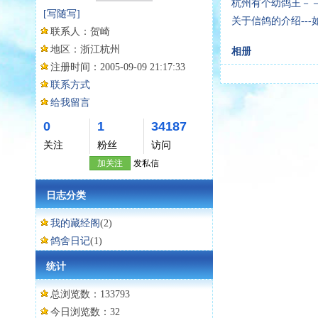
杭州有个幼鸽王－－
[写随写]
关于信鸽的介绍--
联系人：
贺崎
地区：
浙江杭州
相册
注册时间：
2005-09-09 21:17:33
联系方式
给我留言
0
1
34187
关注
粉丝
访问
加关注
发私信
日志分类
我的藏经阁
(2)
鸽舍日记
(1)
统计
总浏览数：133793
今日浏览数：32