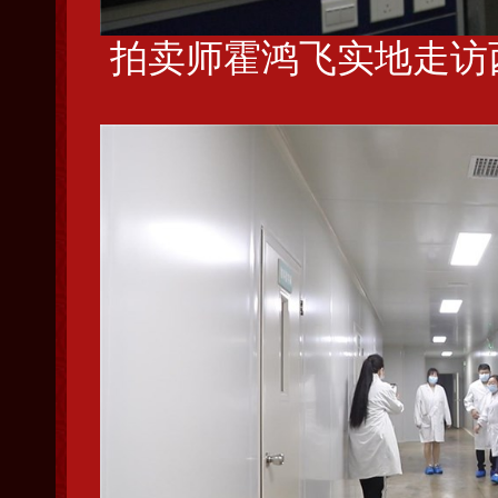
拍卖师霍鸿飞实地走访