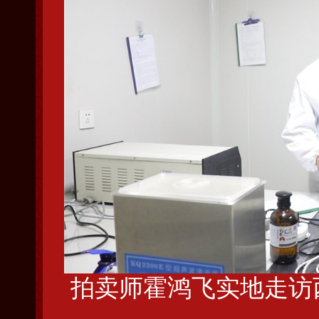
拍卖师霍鸿飞实地走访