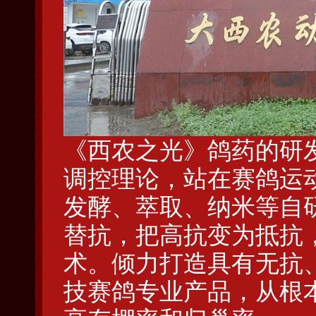
《西农之光》鸽药的研
调控理论，站在赛鸽运
发酵、萃取、纳米等自
替抗，把高抗变为抵抗
术。倾力打造具有无抗
技赛鸽专业产品，从根