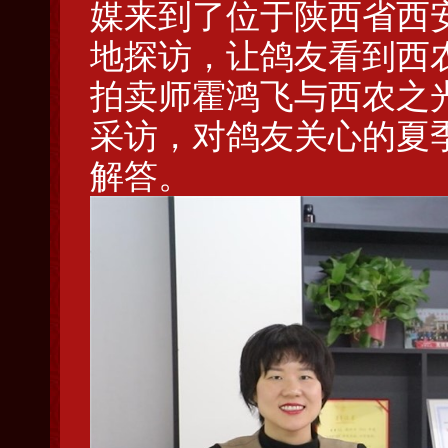
媒来到了位于陕西省西
地探访，让鸽友看到西
拍卖师霍鸿飞与西农之
采访，对鸽友关心的夏
解答。