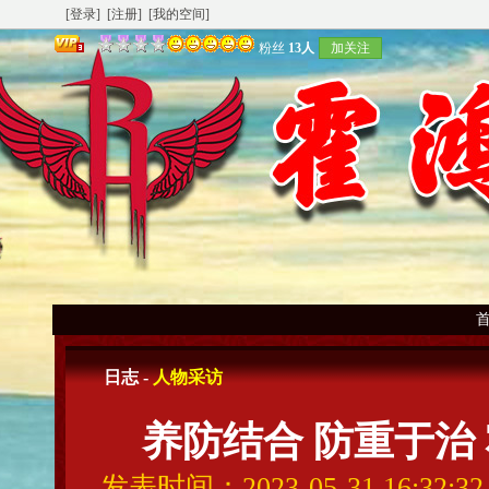
[登录]
[注册]
[我的空间]
粉丝
13人
加关注
日志 -
人物采访
养防结合 防重于治
发表时间：2023-05-31 16:32