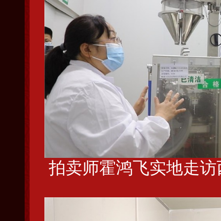
拍卖师霍鸿飞实地走访