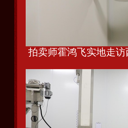
拍卖师霍鸿飞实地走访