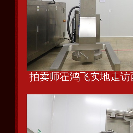
拍卖师霍鸿飞实地走访