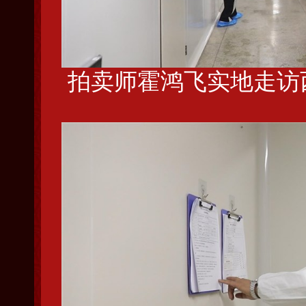
拍卖师霍鸿飞实地走访