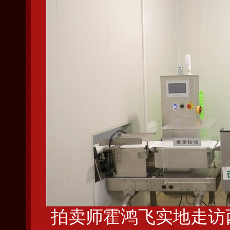
拍卖师霍鸿飞实地走访