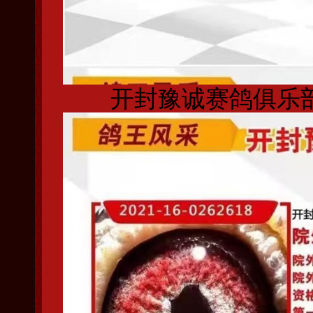
开封豫诚赛鸽俱乐部 