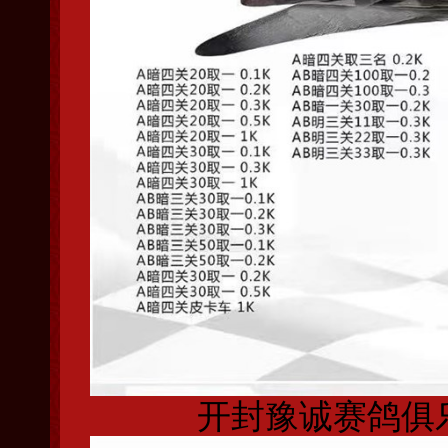
开封豫诚赛鸽俱乐