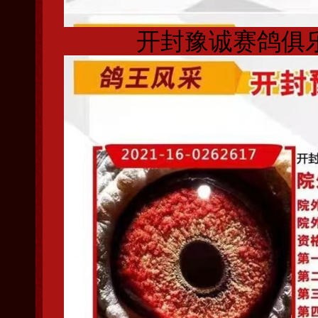
开封豫诚赛鸽俱乐