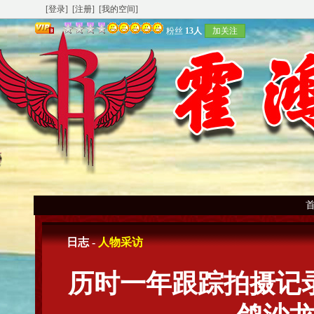
[登录]
[注册]
[我的空间]
粉丝
13人
加关注
日志 -
人物采访
历时一年跟踪拍摄记