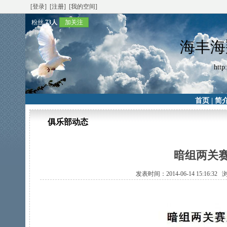
[登录]
[注册]
[我的空间]
粉丝
73人
加关注
海丰海
http
首页
|
简
俱乐部动态
暗组两关赛
发表时间：2014-06-14 15:16:3