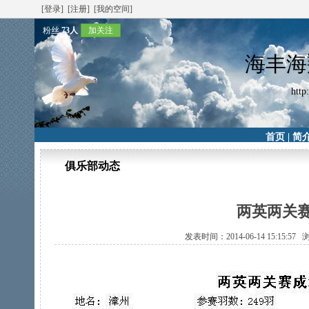
[登录]
[注册]
[我的空间]
粉丝
73人
加关注
海丰海
http
首页
|
简
俱乐部动态
两英两关赛
发表时间：2014-06-14 15:15:5