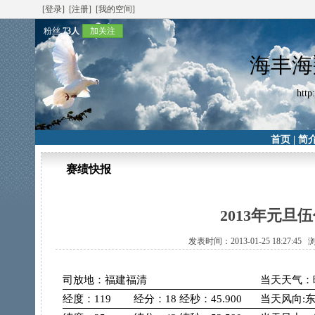
[登录]
[注册]
[我的空间]
粉丝
73人
加关注
海丰海
http
首页
|
简
赛绩快报
2013年元
发表时间：2013-01-25 18:27:4
司放地：福建福清
当天天气：
经度：119
经分：18
经秒：45.900
当天风向: