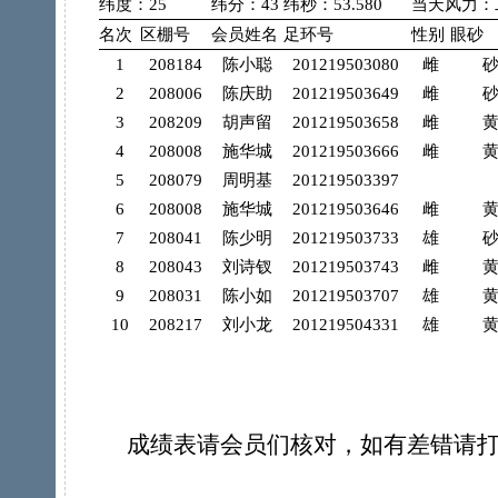
纬度：25
纬分：43
纬秒：53.580
当天风力：
名次
区棚号
会员姓名
足环号
性别
眼砂
1
208184
陈小聪
201219503080
雌
2
208006
陈庆助
201219503649
雌
3
208209
胡声留
201219503658
雌
4
208008
施华城
201219503666
雌
5
208079
周明基
201219503397
6
208008
施华城
201219503646
雌
7
208041
陈少明
201219503733
雄
8
208043
刘诗钗
201219503743
雌
9
208031
陈小如
201219503707
雄
10
208217
刘小龙
201219504331
雄
成绩表请会员们核对，如有差错请