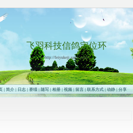
飞羽科技信鸽定位环
http://feiyukeji.saige.com/
页
|
简介
|
日志
|
赛绩
|
随写
|
相册
|
视频
|
留言
|
联系方式
|
动静
|
分享