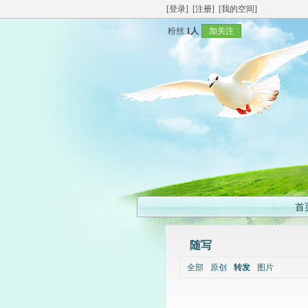
[登录]
[注册]
[我的空间]
粉丝
1人
加关注
首
随写
全部
原创
转发
图片