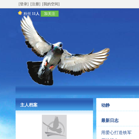
[登录]
[注册]
[我的空间]
粉丝
11人
加关注
主人档案
动静
最新日志
用爱心打造铁军