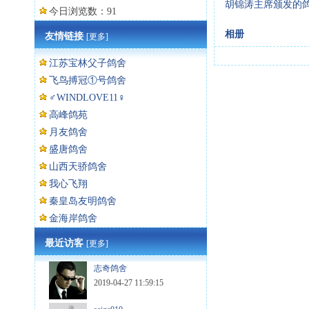
胡锦涛主席颁发的
今日浏览数：91
相册
友情链接
[更多]
江苏宝林父子鸽舍
飞鸟搏冠①号鸽舍
♂WINDLOVE11♀
高峰鸽苑
月友鸽舍
盛唐鸽舍
山西天骄鸽舍
我心飞翔
秦皇岛友明鸽舍
金海岸鸽舍
最近访客
[更多]
志奇鸽舍
2019-04-27 11:59:15