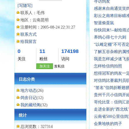
寻访鸽友
[写随写]
感谢来自南通笑笑
联系人：
毛伟
彩云之南将目标瞄
地区：
云南昆明
智退偷蛋鼠
注册时间：
2005-08-24 22:31:27
你快回来!--献给雨
联系方式
养鸽心得七十六则
给我留言
“以雌定棚”不可否
0
11
174198
了解五谷杂粮的属
关注
粉丝
访问
我是怎样减少迷飞
怎样给信鸽拍照
加关注
发私信
想得冠军的鸽友一
日志分类
对信鸽比赛裁判员
“签名”信鸽折断翅
地方动态
(26)
贵州千只小信鸽开始
鸽舍日记
(12)
哥伦比亚：信鸽汇
我的藏经阁
(32)
走进全新的“西北线”(
统计
云南省500公里信
会乘地铁的鸽子
总浏览数：327314