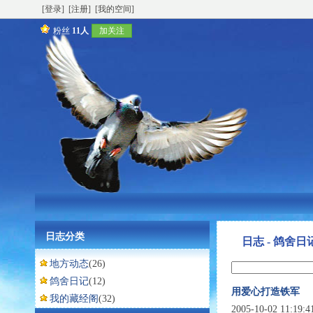
[登录]
[注册]
[我的空间]
粉丝
11人
加关注
日志分类
日志 - 鸽舍日
地方动态
(26)
鸽舍日记
(12)
用爱心打造铁军
我的藏经阁
(32)
2005-10-02 11:19: