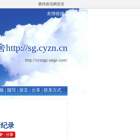
赛鸽资讯网首页
友情链接
p://sg.cyzn.cn
http://cyzngs.saige.com/
频
|
随写
|
留言
|
分享
|
联系方式
新纪录