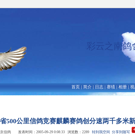
彩云之南鸽舍htt
首页
|
简介
|
日志
|
赛绩
|
相册
|
视
省500公里信鸽竞赛麒麟赛鸽创分速两千多米
信鸽 发表时间：2005-09-29 0:08:33 浏览数：2289
转到我空间
分享到随写