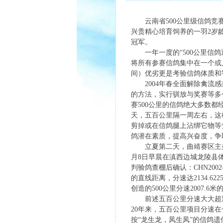
云南省500公里级信鸽竞赛
兴贵精心培育饲养的一羽2岁
冠军。
一年一度的“500公里信鸽
将所有参赛信鸽集中在一个或
间）优劣更是考验信鸽体质和
2004年春全面解除禽流感
的方法，实行驯放与奖赛等多
赛500公里的信鸽绝大多数
天，五百公里隔一周左右，这
剪掉或在信鸽腿上沾绑它物等
鸽潜在素质，提高兴奋度，争
立夏第二天，曲靖赛区主办者
月8日早晨在滇西边城龙陵县体
判验鸽查棚后确认：CHN200
的直线距离，分速达2134.6
创造的500公里分速2007.
前述五百公里分速大大超过
20年来，五百公里项目分速
按“龙生龙，凤生凤”的信鸽