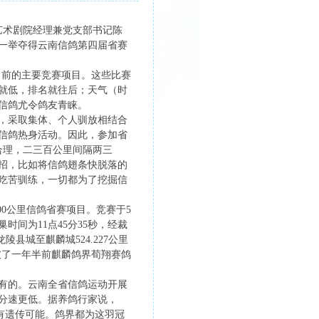
艺术剧院经理兼党支部书记陈
，一举夺得云南信鸽第四届省赛
目前的主要竞赛项目。这些比赛
就低，排名就往后；天气（时
信鸽尤令鸽友青睐。
，采取集体、个人驯放相结合
信鸽热身活动。因此，参加省
合理，二三百公里间隔两三
招，比如将信鸽翅条快脱落的
吃苦驯练，一切都为了挖掘信
0公里信鸽省赛项目。竞赛于5
间为11点45分35秒，经裁
陵县城至麒麟城524.227公里
又打破了一年半前麒麟鸽界荀翔赛鸽
有的。云南全省信鸽运动开展
分速更低。据养鸽行家说，
有遗传可能。鸽界都为这羽冠