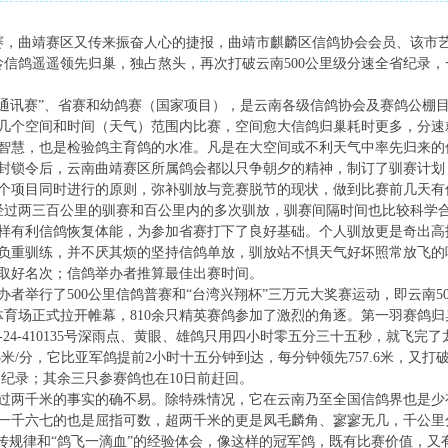
，曲靖赛区又传来振奋人心的捷报，曲靖市麒麟区信鸽协会会员、该市
龄信鸽遥遥领先归巢，独占熬头，再次打破云南500公里级分速全省纪录
通讯赛”、省赛和幼鸽赛（国家项目），是云南各级信鸽协会及赛鸽公棚
几个空间和时间（天气）范围内比赛，空间愈大信鸽归巢耗时更多，分速
智慧，也是检验鸽主育鸽的水准。凡是在大空间或不利天气中率先归来的
封锁令后，云南曲靖赛区所属鸽会都以只争朝夕的精神，制订了驯赛计划
个项目同时进行的原则，弥补驯放与竞赛脱节的现状，做到比赛前几天有
都经过两三百公里的驯赛和百公里内的多次驯放，驯赛间隔时间也比较科学
样有利信鸽恢复体能，为参加省赛打下了良好基础。个人驯放更是奇出高
负重驯练，并不厌其烦的坚持信鸽单放，驯放站不惧天气好坏照常放飞的
取好名次；信鸽举办者推算最佳出赛时间。
举行了500公里信鸽普赛和“台湾兴翔杯”三万元大奖赛运动，即云南50
育场正式拉开帷幕，810余只精英赛鸽参加了激烈的角逐。第一羽赛鸽归巢时
2-24-410135号深雨点、黄眼、雄鸽只用四小时零五分三十五秒，就飞完了龙
225米/分，它比亚军鸽提前2小时十五分钟到达，每分钟领先757.6米，
6米的纪录；其余三只参赛鸽也在10日前赶回。
两千米的事实的确不易。除特殊情况，它在云南乃至全国信鸽界也是少
在一千六七的也是屈指可数，超两千米的更是凤毛麟角、寥寥无几，千公里
遗传规律和“鸽飞一滴血”的经验体会，像这样的冠军鸽，既有比赛价值，又