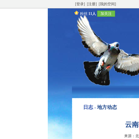
[登录]
[注册]
[我的空间]
粉丝
11人
加关注
日志 -
地方动态
云南
来源：北京