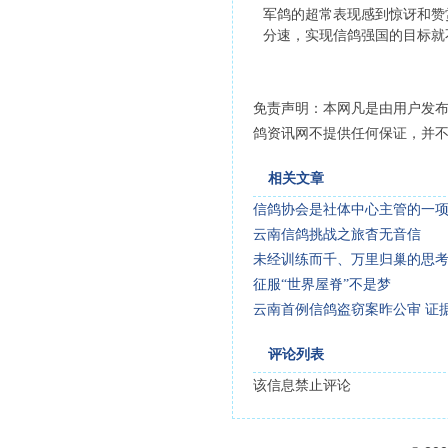
军鸽的超常表现感到惊讶和赞
分速，实现信鸽强国的目标就
免责声明：本网凡是由用户发
鸽资讯网不提供任何保证，并
相关文章
信鸽协会是社体中心主管的一
云南信鸽挑战之旅杳无音信
未经训练而千、万里归巢的思
征服“世界屋脊”不是梦
云南首例信鸽盗窃案昨公审 证
评论列表
该信息禁止评论